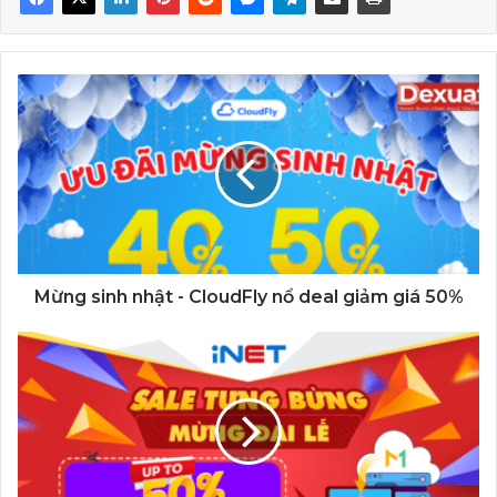
Mừng
sinh
nhật
-
CloudFly
nổ
deal
giảm
giá
50%
Mừng sinh nhật - CloudFly nổ deal giảm giá 50%
iNET
giảm
đến
50%
Sale
tưng
bừng