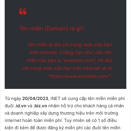
Tên miền (Domain) là gì?
Tên miền là địa chỉ trang web của bạn
trên internet. Chẳng hạn như, nếu tên
miền của bạn là “
example.com
“, thì địa
chỉ trang web của bạn trên internet sẽ là
“
https://www.example.com/
“.
Từ ngày
20/04/2023
, iNET sẽ cung cấp tên miền miễn phí
đuôi
.id.vn
và
.biz.vn
nhằm hỗ trợ cho khách hàng cá nhân
và doanh nghiệp xây dựng thương hiệu trên môi trường
internet hoàn toàn miễn phí. Tuy nhiên sẽ có 1 số điều
kiện đi kèm để được đăng ký miễn phí các đuôi tên miền