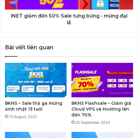
-
mừng
đại
iNET giảm đến 50% Sale tưng bừng - mừng đại
lễ
lễ
Bài viết liên quan
BKNS – Sale thả ga mừng
BKNS Flashsale – Giảm giá
sinh nhật 13 tuổi
Cloud VPS và Hosting lên
đến 70%
12 August, 2023
25 September, 2023