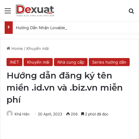
Menu
T
Hướng Dẫn Nhận Lovable Pro 3 Tháng Miễn Phí
Home
/
Khuyến mãi
iNET
Khuyến mãi
Nhà cung cấp
Series hướng dẫn
Hướng dẫn đăng ký tên
miền .id.vn và .biz.vn miễn
phí
Khả Hân
20 April, 2023
206
2 phút đã đọc