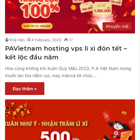
Khuyến mãi
Khả Hân
4 February, 2023
17
PAVietnam hosting vps lì xì đón tết –
kết lộc đầu năm
Hòa cùng không khí Xuân Quý Mão 2023, P.A Việt Nam mong
muốn lan tỏa niềm vui, may mắnvà lời chúc…
Đọc thêm »