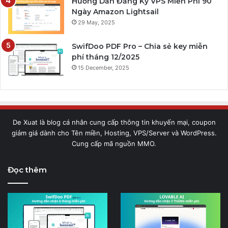
Hướng Dẫn Đăng Ký VPS Miễn Phí 90
Ngày Amazon Lightsail
29 May, 2025
SwifDoo PDF Pro – Chia sẻ key miễn
phí tháng 12/2025
15 December, 2025
De Xuat là blog cá nhân cung cấp thông tin khuyến mại, coupon
giảm giá dành cho Tên miền, Hosting, VPS/Server và WordPress.
Cung cấp mã nguồn MMO.
Đọc thêm