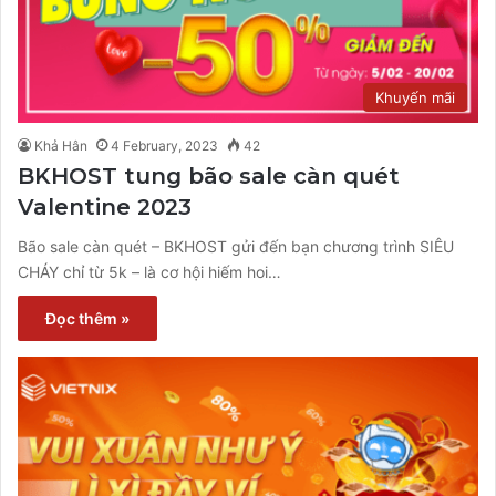
Khuyến mãi
Khả Hân
4 February, 2023
42
BKHOST tung bão sale càn quét
Valentine 2023
Bão sale càn quét – BKHOST gửi đến bạn chương trình SIÊU
CHÁY chỉ từ 5k – là cơ hội hiếm hoi…
Đọc thêm »