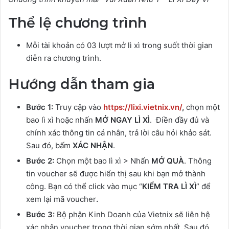
Thể lệ chương trình
Mỗi tài khoản có 03 lượt mở lì xì trong suốt thời gian
diễn ra chương trình.
Hướng dẫn tham gia
Bước 1:
Truy cập vào
https://lixi.vietnix.vn/
,
chọn một
bao lì xì hoặc nhấn
MỞ NGAY LÌ XÌ
. Điền đầy đủ và
chính xác thông tin cá nhân, trả lời câu hỏi khảo sát.
Sau đó, bấm
XÁC NHẬN
.
Bước 2:
Chọn một bao lì xì > Nhấn
MỞ QUÀ
. Thông
tin voucher sẽ được hiển thị sau khi bạn mở thành
công. Bạn có thể click vào mục “
KIỂM TRA LÌ XÌ
” để
xem lại mã voucher
.
Bước 3:
Bộ phận Kinh Doanh của Vietnix sẽ liên hệ
xác nhận voucher trong thời gian sớm nhất. Sau đó,