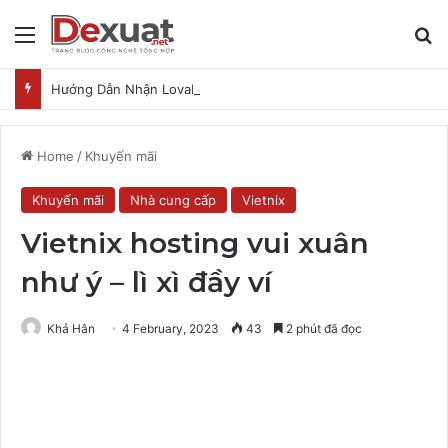
Menu
T
Hướng Dẫn Nhận Lovable Pro 3 Tháng Miễn Phí
Home
/
Khuyến mãi
Khuyến mãi
Nhà cung cấp
Vietnix
Vietnix hosting vui xuân
như ý – lì xì đầy ví
Khả Hân
4 February, 2023
43
2 phút đã đọc