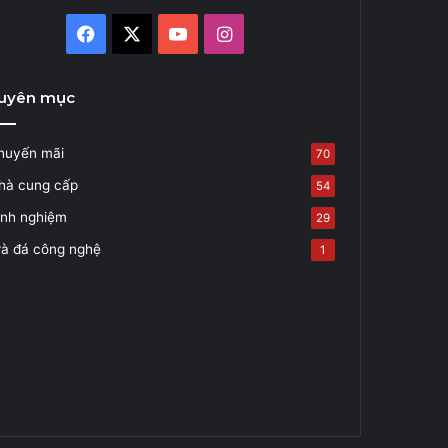
Facebook
X
YouTube
Instagram
uyên mục
huyến mãi
70
hà cung cấp
54
inh nghiệm
29
rà đá công nghệ
1