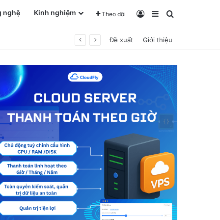
g nghệ
Kinh nghiệm
Log In
Sidebar
Tìm kiếm ch
Theo dõi
Đề xuất
Giới thiệu