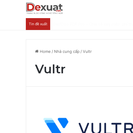
Tin đề xuất
Hướng Dẫn Nhận Lovable Pro 3 Tháng Miễ
Home
/
Nhà cung cấp
/
Vultr
Vultr