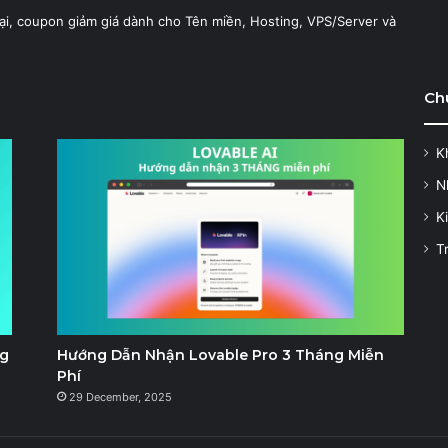
ại, coupon giảm giá dành cho Tên miền, Hosting, VPS/Server và
Ch
K
N
K
T
ng
Hướng Dẫn Nhận Lovable Pro 3 Tháng Miễn
Phí
29 December, 2025