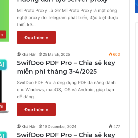
MTProto Proxy Là Gì? MTProto Proxy là một công
nghệ proxy do Telegram phát triển, đặc biệt được
thiết kế…
ệm
Đọc thêm »
Khả Hân
25 March, 2025
603
SwifDoo PDF Pro – Chia sẻ key
miễn phí tháng 3-4/2025
SwifDoo PDF Pro là ứng dụng PDF đa năng dành
cho Windows, macOS, iOS và Android, giúp bạn
dễ dàng…
ãi
Đọc thêm »
Khả Hân
19 December, 2024
477
SwifDoo PDF Pro – Chia sẻ key