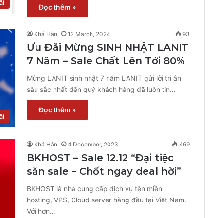
ãi
Đọc thêm »
Khả Hân
12 March, 2024
93
Ưu Đãi Mừng SINH NHẬT LANIT
7 Năm – Sale Chất Lên Tới 80%
Mừng LANIT sinh nhật 7 năm LANIT gửi lời tri ân
sâu sắc nhất đến quý khách hàng đã luôn tin…
Đọc thêm »
ãi
Khả Hân
4 December, 2023
469
BKHOST – Sale 12.12 “Đại tiệc
săn sale – Chốt ngay deal hời”
BKHOST là nhà cung cấp dịch vụ tên miền,
hosting, VPS, Cloud server hàng đầu tại Việt Nam.
Với hơn…