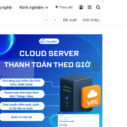
Log In
Sidebar
Tìm kiếm ch
g nghệ
Kinh nghiệm
Theo dõi
Đề xuất
Giới thiệu