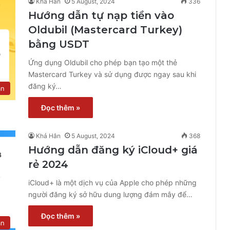
Khả Hân
5 August, 2024
336
Hướng dẫn tự nạp tiền vào
Oldubil (Mastercard Turkey)
bằng USDT
Ứng dụng Oldubil cho phép bạn tạo một thẻ
Mastercard Turkey và sử dụng được ngay sau khi
đăng ký…
ẫn
Đọc thêm »
Khả Hân
5 August, 2024
368
Hướng dẫn đăng ký iCloud+ giá
rẻ 2024
iCloud+ là một dịch vụ của Apple cho phép những
người đăng ký sở hữu dung lượng đám mây để…
Đọc thêm »
ẫn