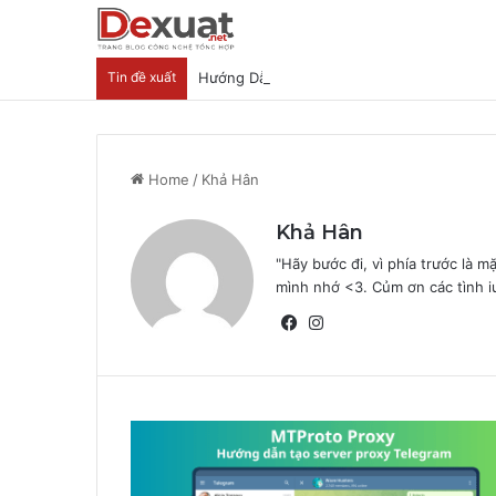
Tin đề xuất
Hướng Dẫn Nhận Lovable Pro 3 Tháng Miễ
Home
/
Khả Hân
Khả Hân
"Hãy bước đi, vì phía trước là mặ
mình nhớ <3. Củm ơn các tình i
Facebook
Instagram