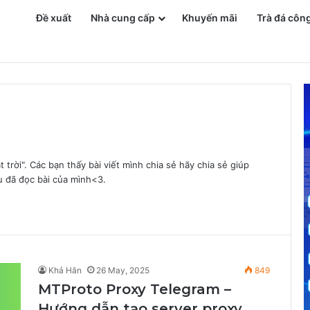
Đề xuất
Nhà cung cấp
Khuyến mãi
Trà đá côn
n Phí
t trời". Các bạn thấy bài viết mình chia sẻ hãy chia sẻ giúp
u đã đọc bài của mình<3.
Khả Hân
26 May, 2025
849
MTProto Proxy Telegram –
Hướng dẫn tạo server proxy