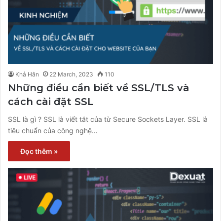
Khả Hân
22 March, 2023
110
Những điều cần biết về SSL/TLS và
cách cài đặt SSL
SSL là gì ? SSL là viết tắt của từ Secure Sockets Layer. SSL là
tiêu chuẩn của công nghệ…
Đọc thêm »