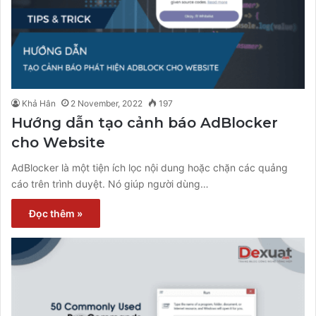
Khả Hân
2 November, 2022
197
Hướng dẫn tạo cảnh báo AdBlocker
cho Website
AdBlocker là một tiện ích lọc nội dung hoặc chặn các quảng
cáo trên trình duyệt. Nó giúp người dùng…
Đọc thêm »