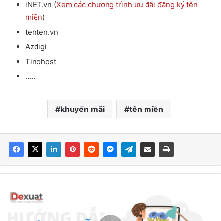
iNET.vn (
Xem các chương trình ưu đãi
đăng ký tên
miền
)
tenten.vn
Azdigi
Tinohost
…..
khuyến mãi
tên miền
Hướng
dẫn
cài
đặt