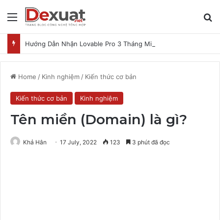
Menu
T
Hướng Dẫn Nhận Lovable Pro 3 Tháng Miễn Phí
Home
/
Kinh nghiệm
/
Kiến thức cơ bản
Kiến thức cơ bản
Kinh nghiệm
Tên miền (Domain) là gì?
Khả Hân
17 July, 2022
123
3 phút đã đọc