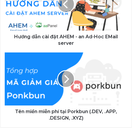
AHEM
-
an
Ad-
Hoc
EMail
Hướng dẫn cài đặt AHEM - an Ad-Hoc EMail
server
server
Tên
miền
miễn
phí
tại
Porkbun
(.DEV,
.APP,
.DESIGN,
.XYZ)
Tên miền miễn phí tại Porkbun (.DEV, .APP,
.DESIGN, .XYZ)