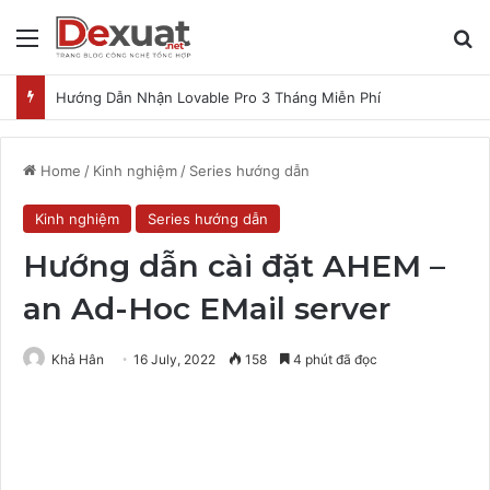
Menu
T
Hướng Dẫn Nhận Lovable Pro 3 Tháng Miễn Phí
Home
/
Kinh nghiệm
/
Series hướng dẫn
Kinh nghiệm
Series hướng dẫn
Hướng dẫn cài đặt AHEM –
an Ad-Hoc EMail server
Khả Hân
16 July, 2022
158
4 phút đã đọc