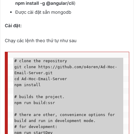
npm install -g @angular/cli
)
Được cài đặt sẵn mongodb
Cài đặt:
Chạy các lệnh theo thứ tự như sau
# clone the repository

git clone https://github.com/o4oren/Ad-Hoc-
Email-Server.git

cd Ad-Hoc-Email-Server

npm install

# builds the project.

npm run build:ssr

# there are other, convenience options for 
build and run in development mode.

# for development:

npm run startDev
