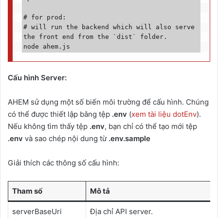
# for prod:

# will run the backend which will also serve 
the front end from the `dist` folder.

node ahem.js
Cấu hình Server:
AHEM sử dụng một số biến môi trường để cấu hình. Chúng
có thể được thiết lập bằng tệp
.env
(
xem tài liệu dotEnv
).
Nếu không tìm thấy tệp
.env
, bạn chỉ có thể tạo mới tệp
.env
và sao chép nội dung từ
.env.sample
Giải thích các thông số cấu hình:
Tham số
Mô tả
serverBaseUri
Địa chỉ API server.