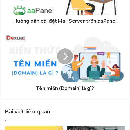
trên
aaPanel
Hướng dẫn cài đặt Mail Server trên aaPanel
Tên
miền
(Domain)
là
gì?
Tên miền (Domain) là gì?
Bài viết liên quan