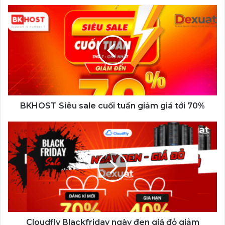
BKHOST
Siêu
sale
cuối
tuần
giảm
giá
tới
70%
BKHOST Siêu sale cuối tuần giảm giá tới 70%
Cloudfly
Blackfriday
ngày
đen
giá
đỏ
giảm
CloudVPS
70%
Cloudfly Blackfriday ngày đen giá đỏ giảm