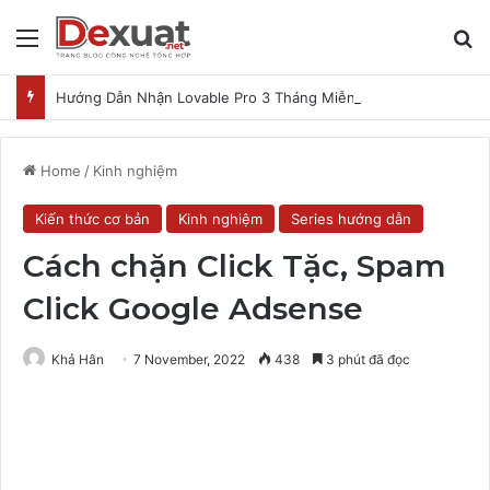
Menu
T
Hướng Dẫn Nhận Lovable Pro 3 Tháng Miễn Phí
Home
/
Kinh nghiệm
Kiến thức cơ bản
Kinh nghiệm
Series hướng dẫn
Cách chặn Click Tặc, Spam
Click Google Adsense
Khả Hân
7 November, 2022
438
3 phút đã đọc