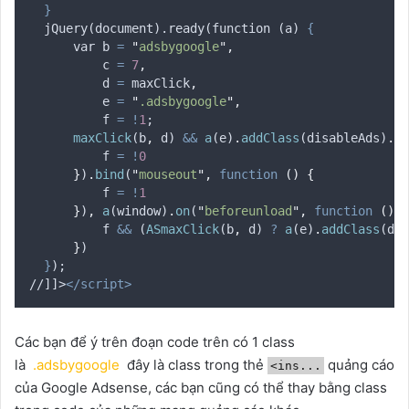
}
	jQuery(document).ready(function (a) 
{
var
b
=
"
adsbygoogle
"
,
c
=
7
,
d
=
maxClick
,
e
=
"
.adsbygoogle
"
,
f
=
!
1
;
maxClick
(
b
,
d
) 
&&
a
(
e
)
.
addClass
(
disableAds
)
.
cl
f
=
!
0
}
)
.
bind
(
"
mouseout
"
,
function
()
{
f
=
!
1
}
)
,
a
(
window
)
.
on
(
"
beforeunload
"
,
function
()
{
f
&&
 (
ASmaxClick
(
b
,
d
) 
?
a
(
e
)
.
addClass
(
dis
}
)
}
);
//]]>
</script>
Các bạn để ý trên đoạn code trên có 1 class
là
.adsbygoogle
đây là class trong thẻ
quảng cáo
<ins...
của Google Adsense, các bạn cũng có thể thay bằng class