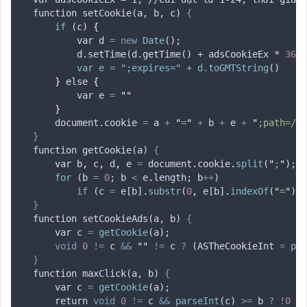
	function setCookie(a, b, c) 
{
if
 (
c
) 
{
	        var 
d
=
new
Date
();
	        d.setTime(d.getTime() + adsCookieEx * 
3600
	        var e = ";expires=" + d.toGMTString
()
}
else
{
	        var 
e
=
""
}
document
.
cookie
=
a
+
"
=
"
+
b
+
e
+
"
;path=/
"
}
	function getCookie(a) 
{
var
b
,
c
,
d
,
e
=
document
.
cookie
.
split
(
"
;
"
);
for
 (
b
=
0
; 
b
<
e
.
length; 
b
++
)
if
 (
c
=
e
[
b
]
.
substr
(
0
,
e
[
b
]
.
indexOf
(
"
=
"
))
,
}
	function setCookieAds(a, b) 
{
var
c
=
getCookie
(
a
);
void
0
!=
c
&&
""
!=
c
?
 (
ASTheCookieInt
=
par
}
	function maxClick(a, b) 
{
var
c
=
getCookie
(
a
);
return
void
0
!=
c
&&
parseInt
(
c
) 
>=
b
?
!
0
: