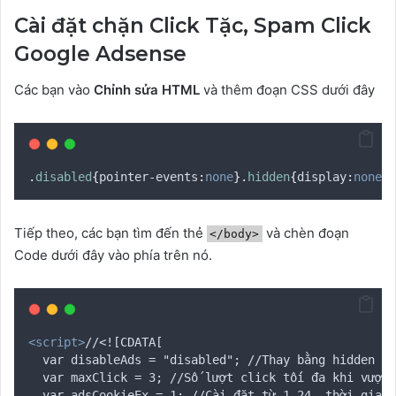
Cài đặt chặn Click Tặc, Spam Click
Google Adsense
Các bạn vào
Chỉnh sửa HTML
và thêm đoạn CSS dưới đây
.
disabled
{
pointer-events
:
none
}.
hidden
{
display
:
none
}
Tiếp theo, các bạn tìm đến thẻ
và chèn đoạn
</body>
Code dưới đây vào phía trên nó.
<script>
//<![CDATA[
	var disableAds = "disabled"; //Thay bằng hidden đ
	var maxClick = 3; //Số lượt click tối đa khi vượt
	var adsCookieEx = 1; //Cài đặt từ 1-24, thời gian