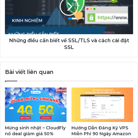
biết
về
SSL/TLS
và
cách
cài
đặt
Những điều cần biết về SSL/TLS và cách cài đặt
SSL
SSL
Bài viết liên quan
Mừng sinh nhật – CloudFly
Hướng Dẫn Đăng Ký VPS
nổ deal giảm giá 50%
Miễn Phí 90 Ngày Amazon