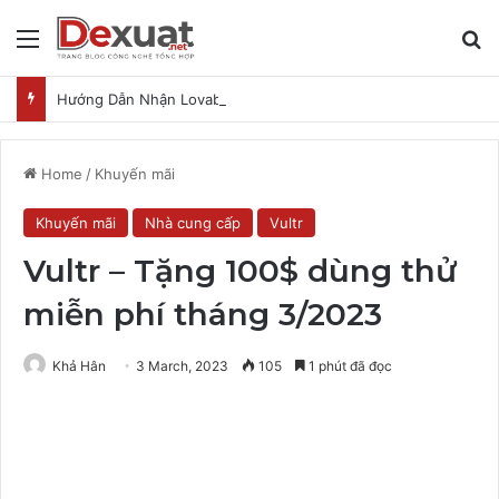
Menu
T
Hướng Dẫn Nhận Lovable Pro 3 Tháng Miễn Phí
Home
/
Khuyến mãi
Khuyến mãi
Nhà cung cấp
Vultr
Vultr – Tặng 100$ dùng thử
miễn phí tháng 3/2023
Khả Hân
3 March, 2023
105
1 phút đã đọc