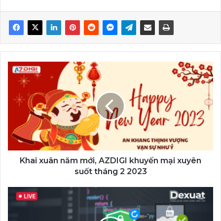
Khai
xuân
năm
mới,
AZDIGI
khuyến
mại
xuyên
suốt
tháng
Khai xuân năm mới, AZDIGI khuyến mại xuyên
2
suốt tháng 2 2023
2023
Những
điều
cần