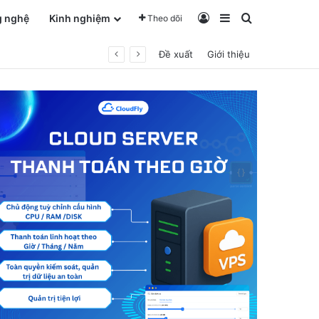
Log In
Sidebar
Tìm kiếm ch
g nghệ
Kinh nghiệm
Theo dõi
Đề xuất
Giới thiệu