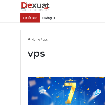
Tin đề xuất
Hướng Dẫn Nhận Lovable Pro 3 Tháng Miễ
Home
/
vps
vps