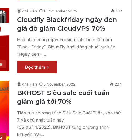
Khả Hân
16 November, 2022
182
Cloudfly Blackfriday ngày đen
giá đỏ giảm CloudVPS 70%
Hoà nhịp cùng ngày hội siêu sale lớn nhất năm
“Black Friday”, CloudFly khởi động chuỗi sự kiện
“Ngày đen –…
ãi
Đọc thêm »
Khả Hân
5 November, 2022
204
BKHOST Siêu sale cuối tuần
giảm giá tới 70%
Tiếp tục chương trình Siêu Sale Cuối Tuần, vào thứ
7 và chủ nhật tuần này
(05,06/11/2022), BKHOST tung chương trình
khuyến mãi…
ãi