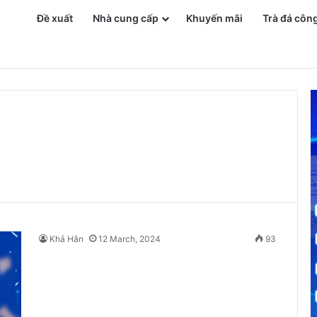
Đề xuất
Nhà cung cấp
Khuyến mãi
Trà đá côn
n Phí
Khả Hân
12 March, 2024
93