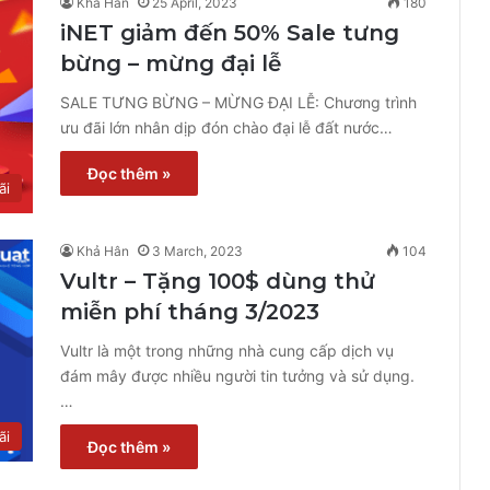
Khả Hân
25 April, 2023
180
iNET giảm đến 50% Sale tưng
bừng – mừng đại lễ
SALE TƯNG BỪNG – MỪNG ĐẠI LỄ: Chương trình
ưu đãi lớn nhân dịp đón chào đại lễ đất nước…
Đọc thêm »
ãi
Khả Hân
3 March, 2023
104
Vultr – Tặng 100$ dùng thử
miễn phí tháng 3/2023
Vultr là một trong những nhà cung cấp dịch vụ
đám mây được nhiều người tin tưởng và sử dụng.
…
ãi
Đọc thêm »