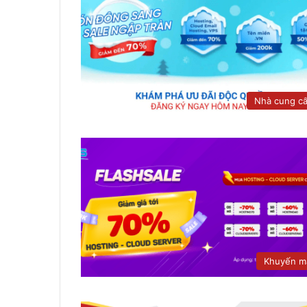
Nhà cung c
Khuyến m