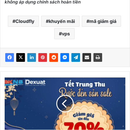
không áp dụng chính sách hoàn tiền
Cloudfly
khuyến mãi
mã giảm giá
vps
BKNS
-
Tết
trung
thu
rước
đèn
săn
sale