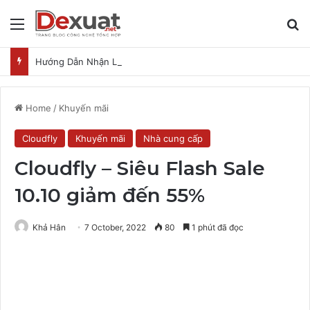
Menu
T
Hướng Dẫn Nhận Lovable Pro 3 Tháng Miễn Phí
Home
/
Khuyến mãi
Cloudfly
Khuyến mãi
Nhà cung cấp
Cloudfly – Siêu Flash Sale
10.10 giảm đến 55%
Khả Hân
7 October, 2022
80
1 phút đã đọc