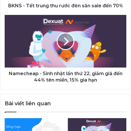
đến
BKNS - Tết trung thu rước đèn săn sale đến 70%
70%
Namecheap
-
Sinh
nhật
lần
thứ
22,
giảm
giá
đến
Namecheap - Sinh nhật lần thứ 22, giảm giá đến
44%
44% tên miền, 15% gia hạn
tên
miền,
15%
Bài viết liên quan
gia
hạn