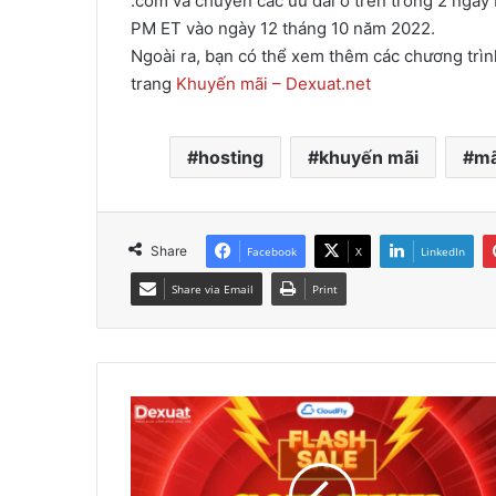
.com và chuyển các ưu đãi ở trên trong 2 ngày 
PM ET vào ngày 12 tháng 10 năm 2022.
Ngoài ra, bạn có thể xem thêm các chương trìn
trang
Khuyến mãi – Dexuat.net
hosting
khuyến mãi
mã
Share
Facebook
X
LinkedIn
Share via Email
Print
Cloudfly
-
Siêu
Flash