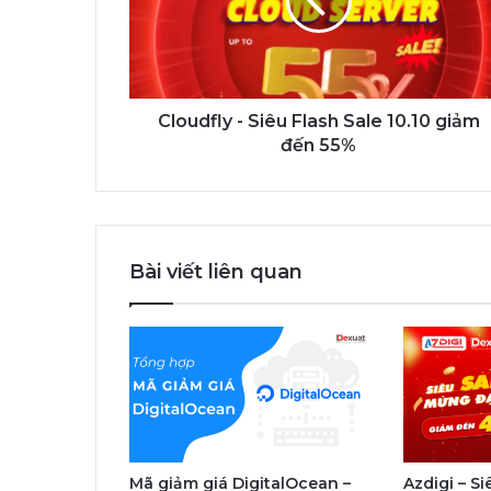
Sale
10.10
giảm
đến
55%
Cloudfly - Siêu Flash Sale 10.10 giảm
đến 55%
Bài viết liên quan
Mã giảm giá DigitalOcean –
Azdigi – S