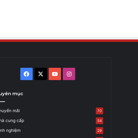
Facebook
X
YouTube
Instagram
uyên mục
huyến mãi
70
hà cung cấp
54
inh nghiệm
29