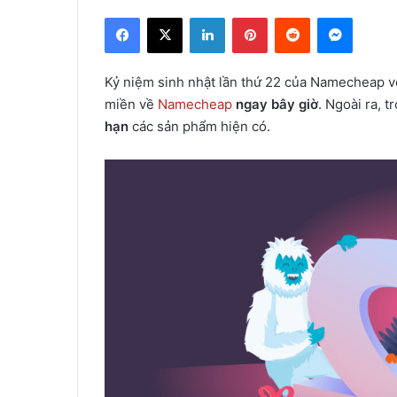
Facebook
X
LinkedIn
Pinterest
Reddit
Messen
Kỷ niệm sinh nhật lần thứ 22 của Namecheap vớ
miền về
Namecheap
ngay bây giờ
. Ngoài ra, 
hạn
các sản phẩm hiện có.