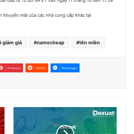
bắt đầu từ 12:00 SA ET vào ngày 11 tháng 10 đến 11:59
h khuyến mãi của các nhà cung cấp khác tại
 giảm giá
namecheap
tên miền
Pinterest
Reddit
Messenger
Directnic khuyến
mại
.COM
và