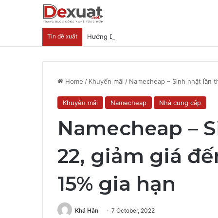
Tin đề xuất
Hướng Dẫn Nhận Lovable Pro 3 Tháng Miễ
Home
/
Khuyến mãi
/
Namecheap – Sinh nhật lần t
Khuyến mãi
Namecheap
Nhà cung cấp
Namecheap – Si
22, giảm giá đ
15% gia hạn
Khả Hân
7 October, 2022