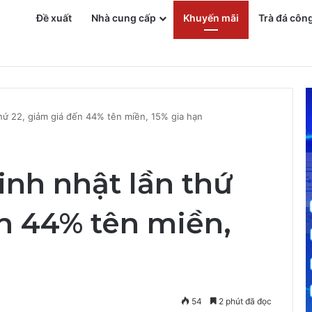
Đề xuất
Nhà cung cấp
Khuyến mãi
Trà đá côn
n Phí
hứ 22, giảm giá đến 44% tên miền, 15% gia hạn
nh nhật lần thứ
ến 44% tên miền,
54
2 phút đã đọc