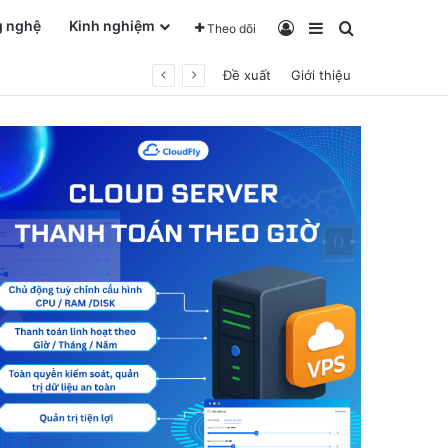
g nghệ
Kinh nghiệm
Log In
Sidebar
Tìm kiếm ch
Theo dõi
Đề xuất
Giới thiệu