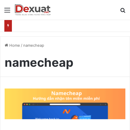
Menu
T
Home
/
namecheap
namecheap