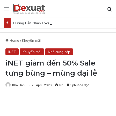
Menu
T
Hướng Dẫn Nhận Lovable Pro 3 Tháng Miễn Phí
Home
/
Khuyến mãi
iNET
Khuyến mãi
Nhà cung cấp
iNET giảm đến 50% Sale
tưng bừng – mừng đại lễ
Khả Hân
25 April, 2023
181
1 phút đã đọc