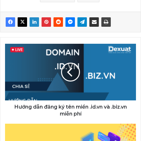
Hướng
dẫn
đăng
ký
tên
miền
.id.vn
và
.biz.vn
miễn
Hướng dẫn đăng ký tên miền .id.vn và .biz.vn
phí
miễn phí
Hướng
dẫn
đăng