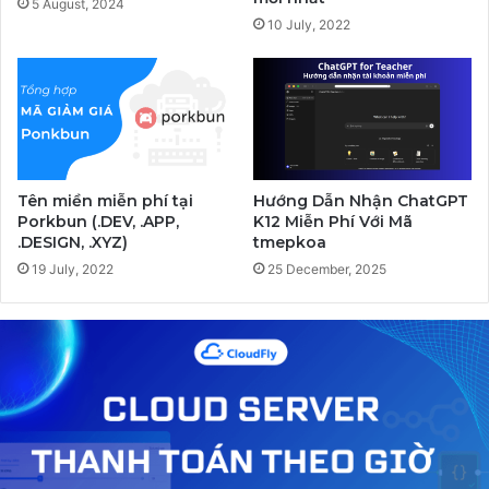
5 August, 2024
10 July, 2022
Tên miền miễn phí tại
Hướng Dẫn Nhận ChatGPT
Porkbun (.DEV, .APP,
K12 Miễn Phí Với Mã
.DESIGN, .XYZ)
tmepkoa
19 July, 2022
25 December, 2025