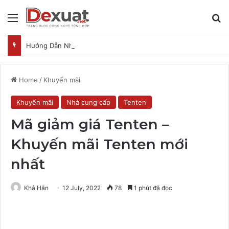
Menu
T
Hướng Dẫn Nhận Proton VPN Unlimited 3 Tháng Miễn Phí
Home
/
Khuyến mãi
Khuyến mãi
Nhà cung cấp
Tenten
Mã giảm giá Tenten –
Khuyến mãi Tenten mới
nhất
Khả Hân
12 July, 2022
78
1 phút đã đọc