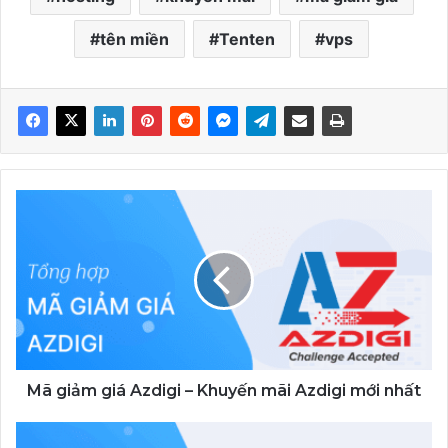
tên miền
Tenten
vps
Mã
giảm
giá
Azdigi
–
Khuyến
mãi
Azdigi
mới
nhất
Mã giảm giá Azdigi – Khuyến mãi Azdigi mới nhất
Mã