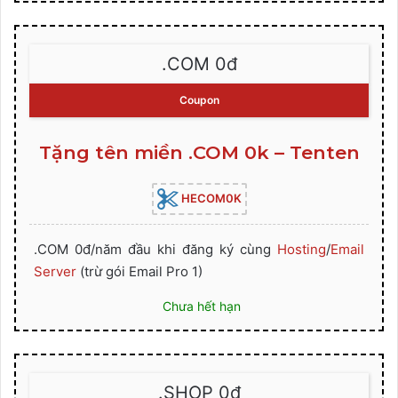
.COM 0đ
Coupon
Tặng tên miền .COM 0k – Tenten
HECOM0K
.COM 0đ/năm đầu khi đăng ký cùng
Hosting
/
Email
Server
(trừ gói Email Pro 1)
Chưa hết hạn
.SHOP 0đ