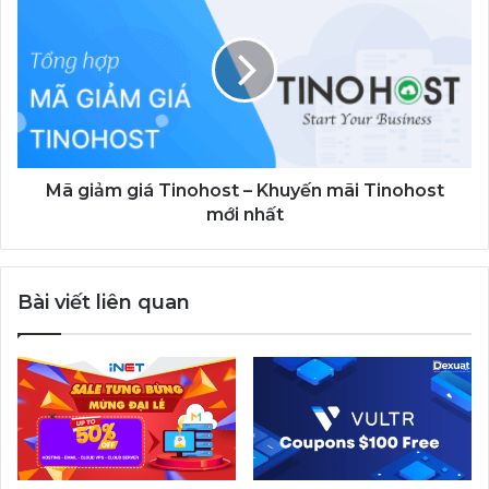
giảm
giá
Tinohost
–
Khuyến
mãi
Tinohost
mới
nhất
Mã giảm giá Tinohost – Khuyến mãi Tinohost
mới nhất
Bài viết liên quan