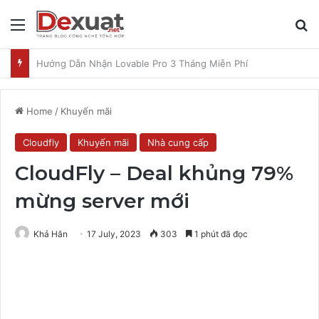
Menu
T
Hướng Dẫn Nhận ChatGPT K12 Miễn Phí Với Mã tmepkoa
Home
/
Khuyến mãi
Cloudfly
Khuyến mãi
Nhà cung cấp
CloudFly – Deal khủng 79%
mừng server mới
Khả Hân
17 July, 2023
303
1 phút đã đọc