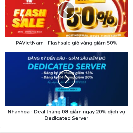
giờ
vàng
giảm
50%
PAVietNam - Flashsale giờ vàng giảm 50%
Nhanhoa
-
Deal
tháng
08
giảm
ngay
20%
dịch
vụ
Nhanhoa - Deal tháng 08 giảm ngay 20% dịch vụ
Dedicated
Dedicated Server
Server