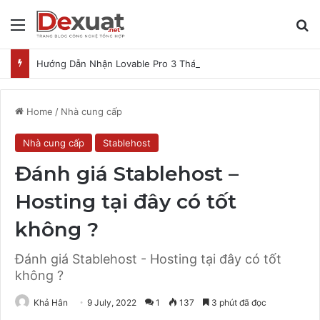
Menu
T
Hướng Dẫn Nhận Lovable Pro 3 Tháng Miễn Phí
Home
/
Nhà cung cấp
Nhà cung cấp
Stablehost
Đánh giá Stablehost –
Hosting tại đây có tốt
không ?
Đánh giá Stablehost - Hosting tại đây có tốt
không ?
Khả Hân
9 July, 2022
1
137
3 phút đã đọc