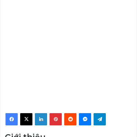
Facebook
X
LinkedIn
Pinterest
Reddit
Messenger
Telegram