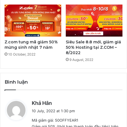
Z.com tung mã giảm 50%
Siêu Sale 8.8 mới, giảm giá
mừng sinh nhật 7 năm
50% Hosting tại Z.COM –
8/2022
10 October, 2022
9 August, 2022
Bình luận
s
Khả Hân
a
10 July, 2022 at 1:30 pm
y
Mã giảm giá: 50OFFYEAR1
s
Giảm giá 50% (thời hạn thanh toán đầu tiên) trên