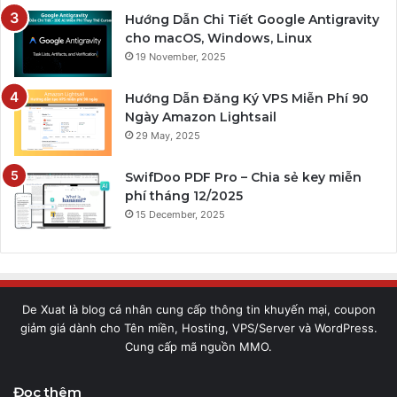
Hướng Dẫn Chi Tiết Google Antigravity
cho macOS, Windows, Linux
19 November, 2025
Hướng Dẫn Đăng Ký VPS Miễn Phí 90
Ngày Amazon Lightsail
29 May, 2025
SwifDoo PDF Pro – Chia sẻ key miễn
phí tháng 12/2025
15 December, 2025
De Xuat là blog cá nhân cung cấp thông tin khuyến mại, coupon
giảm giá dành cho Tên miền, Hosting, VPS/Server và WordPress.
Cung cấp mã nguồn MMO.
Đọc thêm