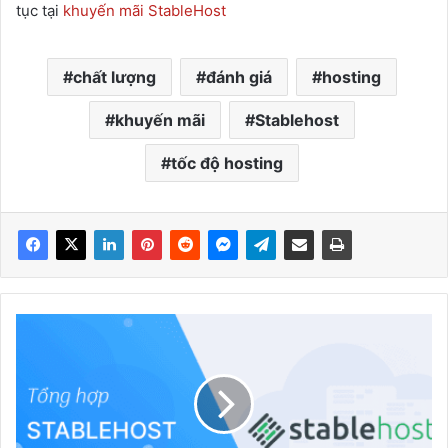
tục tại
khuyến mãi StableHost
chất lượng
đánh giá
hosting
khuyến mãi
Stablehost
tốc độ hosting
Mã
giảm
giá
StableHost
–
Khuyến