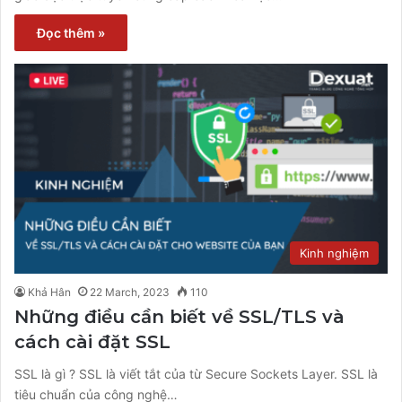
Đọc thêm »
Kinh nghiệm
Khả Hân
22 March, 2023
110
Những điều cần biết về SSL/TLS và
cách cài đặt SSL
SSL là gì ? SSL là viết tắt của từ Secure Sockets Layer. SSL là
tiêu chuẩn của công nghệ…