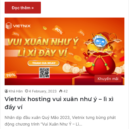
Đọc thêm »
Khuyến mãi
Khả Hân
4 February, 2023
42
Vietnix hosting vui xuân như ý – lì xì
đầy ví
Nhân dịp đầu xuân Quý Mão 2023, Vietnix tưng bừng phát
động chương trình “Vui Xuân Như Ý – Lì…