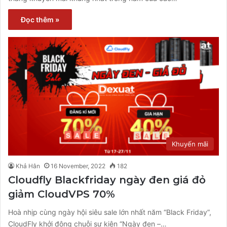
Đọc thêm »
Khuyến mãi
Khả Hân
16 November, 2022
182
Cloudfly Blackfriday ngày đen giá đỏ
giảm CloudVPS 70%
Hoà nhịp cùng ngày hội siêu sale lớn nhất năm “Black Friday”,
CloudFly khởi động chuỗi sự kiện “Ngày đen –…