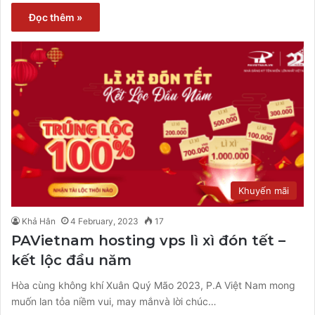
Đọc thêm »
Khuyến mãi
Khả Hân
4 February, 2023
17
PAVietnam hosting vps lì xì đón tết –
kết lộc đầu năm
Hòa cùng không khí Xuân Quý Mão 2023, P.A Việt Nam mong
muốn lan tỏa niềm vui, may mắnvà lời chúc…