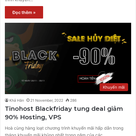
Đọc thêm »
Khuyến mãi
Khả Hân
21 November, 2022
286
Tinohost Blackfriday tung deal giảm
90% Hosting, VPS
Hoà cùng hàng loạt chương trình khuyến mãi hấp dẫn trong
tháng khuyến mãi khủng nhất trong năm của các…