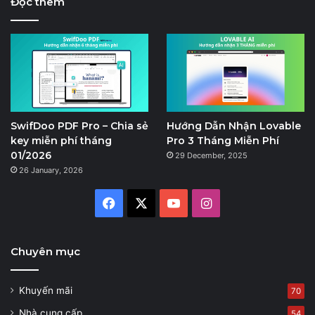
Đọc thêm
SwifDoo PDF Pro – Chia sẻ
Hướng Dẫn Nhận Lovable
key miễn phí tháng
Pro 3 Tháng Miễn Phí
01/2026
29 December, 2025
26 January, 2026
Facebook
X
YouTube
Instagram
Chuyên mục
Khuyến mãi
70
Nhà cung cấp
54