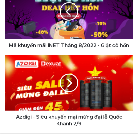
iNET
Tháng
8/2022
-
Giật
cô
hồn
Mã khuyến mãi iNET Tháng 8/2022 - Giật cô hồn
Azdigi
-
Siêu
khuyến
mại
mừng
đại
lễ
Quốc
Khánh
Azdigi - Siêu khuyến mại mừng đại lễ Quốc
2/9
Khánh 2/9