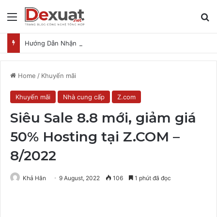
Menu
T
Hướng Dẫn Nhận Lovable Pro 3 Tháng Miễn Phí
Home
/
Khuyến mãi
Khuyến mãi
Nhà cung cấp
Z.com
Siêu Sale 8.8 mới, giảm giá
50% Hosting tại Z.COM –
8/2022
Khả Hân
9 August, 2022
106
1 phút đã đọc