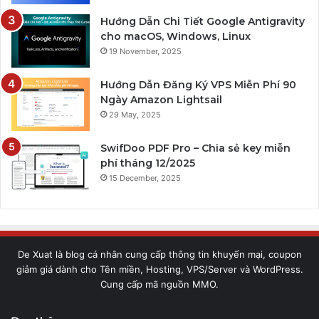
Hướng Dẫn Chi Tiết Google Antigravity
cho macOS, Windows, Linux
19 November, 2025
Hướng Dẫn Đăng Ký VPS Miễn Phí 90
Ngày Amazon Lightsail
29 May, 2025
SwifDoo PDF Pro – Chia sẻ key miễn
phí tháng 12/2025
15 December, 2025
De Xuat là blog cá nhân cung cấp thông tin khuyến mại, coupon
giảm giá dành cho Tên miền, Hosting, VPS/Server và WordPress.
Cung cấp mã nguồn MMO.