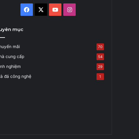
Facebook
X
YouTube
Instagram
uyên mục
huyến mãi
70
hà cung cấp
54
inh nghiệm
29
rà đá công nghệ
1