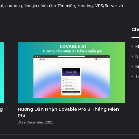
ại, coupon giảm giá dành cho Tên miền, Hosting, VPS/Server và
Ch
K
N
K
T
ng
Hướng Dẫn Nhận Lovable Pro 3 Tháng Miễn
Phí
29 December, 2025