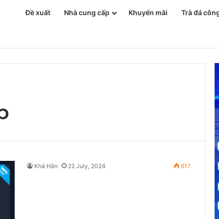
Đề xuất
Nhà cung cấp
Khuyến mãi
Trà đá côn
n Phí
p
Khả Hân
22 July, 2024
617