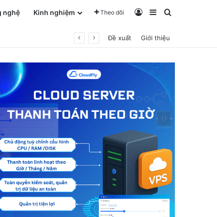
Log In
Sidebar
Tìm kiếm ch
g nghệ
Kinh nghiệm
Theo dõi
Đề xuất
Giới thiệu