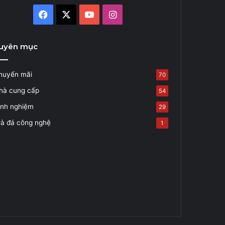
Facebook
X
YouTube
Instagram
uyên mục
huyến mãi
70
hà cung cấp
54
inh nghiệm
29
rà đá công nghệ
1