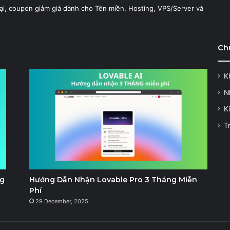
ại, coupon giảm giá dành cho Tên miền, Hosting, VPS/Server và
Ch
K
N
K
T
ng
Hướng Dẫn Nhận Lovable Pro 3 Tháng Miễn
Phí
29 December, 2025