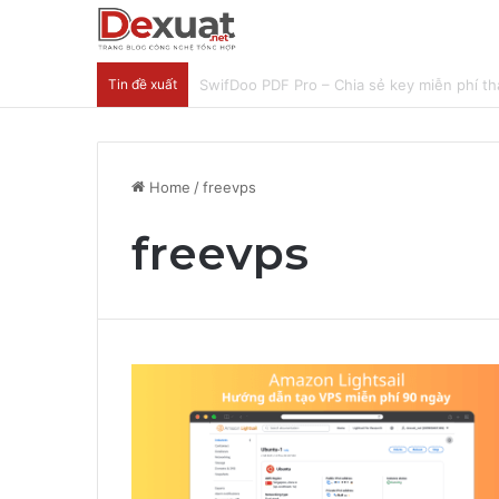
Tin đề xuất
Hướng Dẫn Nhận Lovable Pro 3 Tháng Miễ
Home
/
freevps
freevps