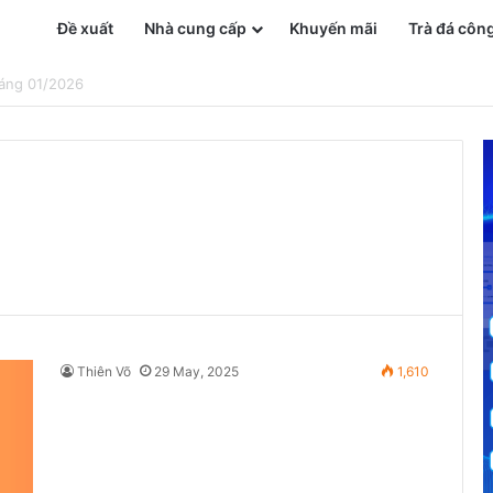
Đề xuất
Nhà cung cấp
Khuyến mãi
Trà đá côn
n Phí
Thiên Võ
29 May, 2025
1,610