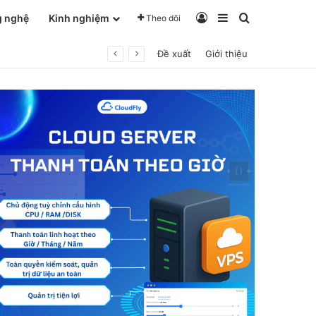
Log In
Sidebar
Tìm kiếm ch
g nghệ
Kinh nghiệm
Theo dõi
Đề xuất
Giới thiệu